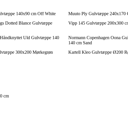
lvtæppe 140x90 cm Off White
Muuto Ply Gulvtæppe 240x170 
ugs Dotted Blance Gulvtæppe
Vipp 145 Gulvtæppe 200x300 c
Håndknyttet Uld Gulvtæppe 140
Normann Copenhagen Oona Gul
140 cm Sand
lvtæppe 300x200 Mørkegrøn
Kartell Kleo Gulvtæppe Ø200 R
00 cm