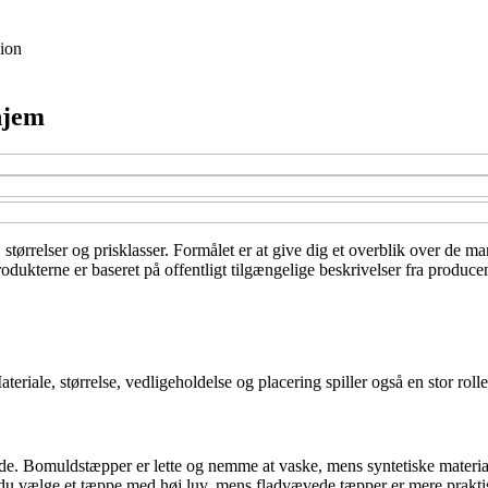
ion
 hjem
r, størrelser og prisklasser. Formålet er at give dig et overblik over de
rodukterne er baseret på offentligt tilgængelige beskrivelser fra produce
iale, størrelse, vedligeholdelse og placering spiller også en stor rolle 
sende. Bomuldstæpper er lette og nemme at vaske, mens syntetiske mater
 du vælge et tæppe med høj luv, mens fladvævede tæpper er mere prakti