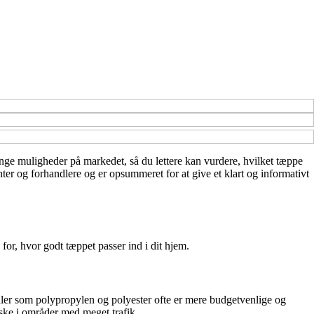
 mange muligheder på markedet, så du lettere kan vurdere, hvilket tæppe
nter og forhandlere og er opsummeret for at give et klart og informativt
for, hvor godt tæppet passer ind i dit hjem.
ialer som polypropylen og polyester ofte er mere budgetvenlige og
ske i områder med meget trafik.