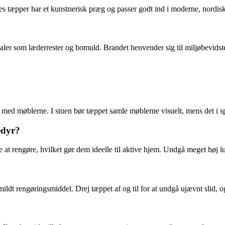
es tæpper har et kunstnerisk præg og passer godt ind i moderne, nordis
ler som læderrester og bomuld. Brandet henvender sig til miljøbevidste 
d møblerne. I stuen bør tæppet samle møblerne visuelt, mens det i spises
edyr?
e at rengøre, hvilket gør dem ideelle til aktive hjem. Undgå meget høj lu
mildt rengøringsmiddel. Drej tæppet af og til for at undgå ujævnt slid, 