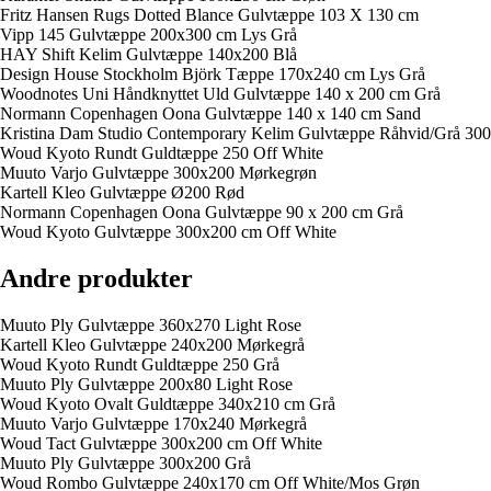
Fritz Hansen Rugs Dotted Blance Gulvtæppe 103 X 130 cm
Vipp 145 Gulvtæppe 200x300 cm Lys Grå
HAY Shift Kelim Gulvtæppe 140x200 Blå
Design House Stockholm Björk Tæppe 170x240 cm Lys Grå
Woodnotes Uni Håndknyttet Uld Gulvtæppe 140 x 200 cm Grå
Normann Copenhagen Oona Gulvtæppe 140 x 140 cm Sand
Kristina Dam Studio Contemporary Kelim Gulvtæppe Råhvid/Grå 30
Woud Kyoto Rundt Guldtæppe 250 Off White
Muuto Varjo Gulvtæppe 300x200 Mørkegrøn
Kartell Kleo Gulvtæppe Ø200 Rød
Normann Copenhagen Oona Gulvtæppe 90 x 200 cm Grå
Woud Kyoto Gulvtæppe 300x200 cm Off White
Andre produkter
Muuto Ply Gulvtæppe 360x270 Light Rose
Kartell Kleo Gulvtæppe 240x200 Mørkegrå
Woud Kyoto Rundt Guldtæppe 250 Grå
Muuto Ply Gulvtæppe 200x80 Light Rose
Woud Kyoto Ovalt Guldtæppe 340x210 cm Grå
Muuto Varjo Gulvtæppe 170x240 Mørkegrå
Woud Tact Gulvtæppe 300x200 cm Off White
Muuto Ply Gulvtæppe 300x200 Grå
Woud Rombo Gulvtæppe 240x170 cm Off White/Mos Grøn