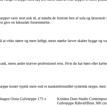
ppet være stort nok til, at mindst de forreste ben af sofa og lænestole s
en give en luksuriøs fornemmelse.
l at virke større og mere luftigt, mens mørke farver skaber hygge og va
ask, mens andre kræver professionel rens. Hvis du har børn eller kæledy
æppe koster typisk mere end et maskinfremstillet syntetisk tæppe, men 
hagen Oona Gulvtæppe 175 x
Kristina Dam Studio Contempor
Gulvtæppe Råhvid/Brun 300 cm