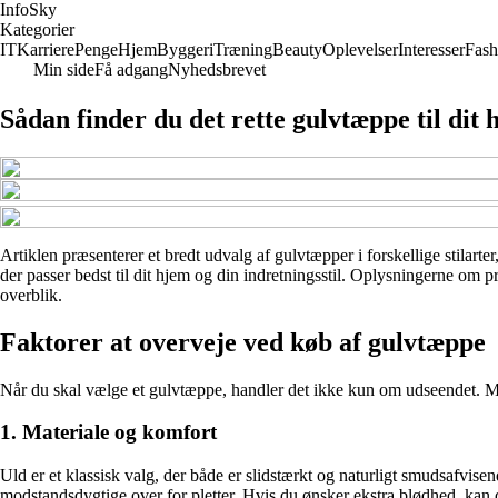
InfoSky
Kategorier
IT
Karriere
Penge
Hjem
Byggeri
Træning
Beauty
Oplevelser
Interesser
Fash
Min side
Få adgang
Nyhedsbrevet
Sådan finder du det rette gulvtæppe til dit
Artiklen præsenterer et bredt udvalg af gulvtæpper i forskellige stilarte
der passer bedst til dit hjem og din indretningsstil. Oplysningerne om p
overblik.
Faktorer at overveje ved køb af gulvtæppe
Når du skal vælge et gulvtæppe, handler det ikke kun om udseendet. Mater
1. Materiale og komfort
Uld er et klassisk valg, der både er slidstærkt og naturligt smudsafvi
modstandsdygtige over for pletter. Hvis du ønsker ekstra blødhed, kan