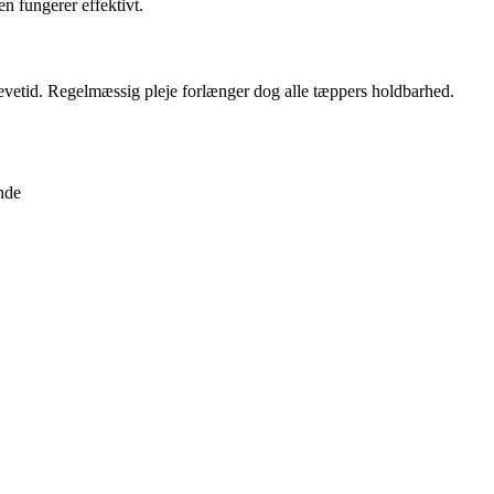
n fungerer effektivt.
levetid. Regelmæssig pleje forlænger dog alle tæppers holdbarhed.
nde