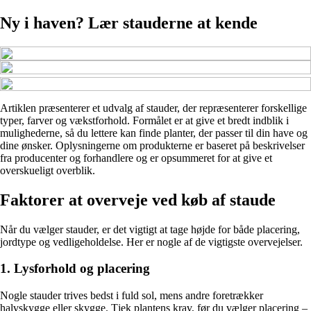
Ny i haven? Lær stauderne at kende
Artiklen præsenterer et udvalg af stauder, der repræsenterer forskellige
typer, farver og vækstforhold. Formålet er at give et bredt indblik i
mulighederne, så du lettere kan finde planter, der passer til din have og
dine ønsker. Oplysningerne om produkterne er baseret på beskrivelser
fra producenter og forhandlere og er opsummeret for at give et
overskueligt overblik.
Faktorer at overveje ved køb af staude
Når du vælger stauder, er det vigtigt at tage højde for både placering,
jordtype og vedligeholdelse. Her er nogle af de vigtigste overvejelser.
1. Lysforhold og placering
Nogle stauder trives bedst i fuld sol, mens andre foretrækker
halvskygge eller skygge. Tjek plantens krav, før du vælger placering –