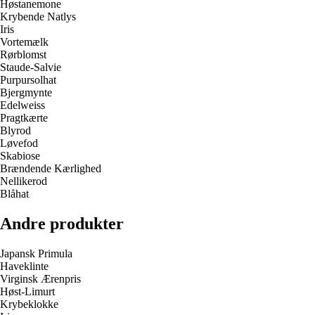
Høstanemone
Krybende Natlys
Iris
Vortemælk
Rørblomst
Staude-Salvie
Purpursolhat
Bjergmynte
Edelweiss
Pragtkærte
Blyrod
Løvefod
Skabiose
Brændende Kærlighed
Nellikerod
Blåhat
Andre produkter
Japansk Primula
Haveklinte
Virginsk Ærenpris
Høst-Limurt
Krybeklokke