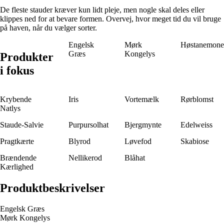
De fleste stauder kræver kun lidt pleje, men nogle skal deles eller
klippes ned for at bevare formen. Overvej, hvor meget tid du vil bruge
på haven, når du vælger sorter.
Engelsk
Mørk
Høstanemone
Græs
Kongelys
Produkter
i fokus
Krybende
Iris
Vortemælk
Rørblomst
Natlys
Staude-Salvie
Purpursolhat
Bjergmynte
Edelweiss
Pragtkærte
Blyrod
Løvefod
Skabiose
Brændende
Nellikerod
Blåhat
Kærlighed
Produktbeskrivelser
Engelsk Græs
Mørk Kongelys