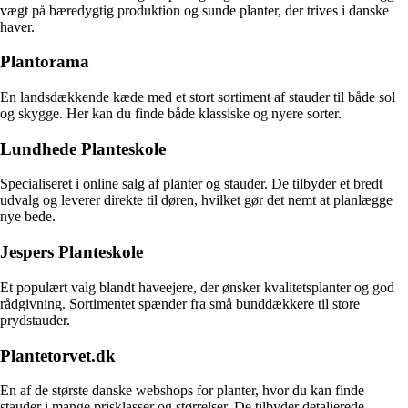
vægt på bæredygtig produktion og sunde planter, der trives i danske
haver.
Plantorama
En landsdækkende kæde med et stort sortiment af stauder til både sol
og skygge. Her kan du finde både klassiske og nyere sorter.
Lundhede Planteskole
Specialiseret i online salg af planter og stauder. De tilbyder et bredt
udvalg og leverer direkte til døren, hvilket gør det nemt at planlægge
nye bede.
Jespers Planteskole
Et populært valg blandt haveejere, der ønsker kvalitetsplanter og god
rådgivning. Sortimentet spænder fra små bunddækkere til store
prydstauder.
Plantetorvet.dk
En af de største danske webshops for planter, hvor du kan finde
stauder i mange prisklasser og størrelser. De tilbyder detaljerede