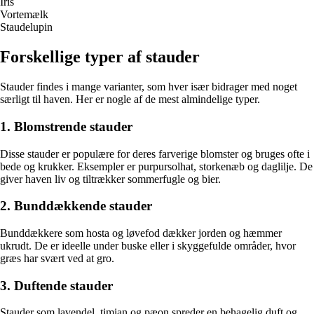
Iris
Vortemælk
Staudelupin
Forskellige typer af stauder
Stauder findes i mange varianter, som hver især bidrager med noget
særligt til haven. Her er nogle af de mest almindelige typer.
1. Blomstrende stauder
Disse stauder er populære for deres farverige blomster og bruges ofte i
bede og krukker. Eksempler er purpursolhat, storkenæb og daglilje. De
giver haven liv og tiltrækker sommerfugle og bier.
2. Bunddækkende stauder
Bunddækkere som hosta og løvefod dækker jorden og hæmmer
ukrudt. De er ideelle under buske eller i skyggefulde områder, hvor
græs har svært ved at gro.
3. Duftende stauder
Stauder som lavendel, timian og pæon spreder en behagelig duft og