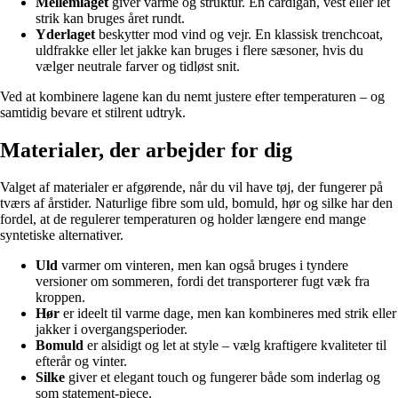
Mellemlaget
giver varme og struktur. En cardigan, vest eller let
strik kan bruges året rundt.
Yderlaget
beskytter mod vind og vejr. En klassisk trenchcoat,
uldfrakke eller let jakke kan bruges i flere sæsoner, hvis du
vælger neutrale farver og tidløst snit.
Ved at kombinere lagene kan du nemt justere efter temperaturen – og
samtidig bevare et stilrent udtryk.
Materialer, der arbejder for dig
Valget af materialer er afgørende, når du vil have tøj, der fungerer på
tværs af årstider. Naturlige fibre som uld, bomuld, hør og silke har den
fordel, at de regulerer temperaturen og holder længere end mange
syntetiske alternativer.
Uld
varmer om vinteren, men kan også bruges i tyndere
versioner om sommeren, fordi det transporterer fugt væk fra
kroppen.
Hør
er ideelt til varme dage, men kan kombineres med strik eller
jakker i overgangsperioder.
Bomuld
er alsidigt og let at style – vælg kraftigere kvaliteter til
efterår og vinter.
Silke
giver et elegant touch og fungerer både som inderlag og
som statement-piece.