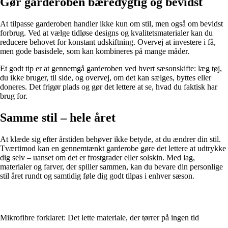
Gør garderoben bæredygtig og bevidst
At tilpasse garderoben handler ikke kun om stil, men også om bevidst
forbrug. Ved at vælge tidløse designs og kvalitetsmaterialer kan du
reducere behovet for konstant udskiftning. Overvej at investere i få,
men gode basisdele, som kan kombineres på mange måder.
Et godt tip er at gennemgå garderoben ved hvert sæsonskifte: læg tøj,
du ikke bruger, til side, og overvej, om det kan sælges, byttes eller
doneres. Det frigør plads og gør det lettere at se, hvad du faktisk har
brug for.
Samme stil – hele året
At klæde sig efter årstiden behøver ikke betyde, at du ændrer din stil.
Tværtimod kan en gennemtænkt garderobe gøre det lettere at udtrykke
dig selv – uanset om det er frostgrader eller solskin. Med lag,
materialer og farver, der spiller sammen, kan du bevare din personlige
stil året rundt og samtidig føle dig godt tilpas i enhver sæson.
Mikrofibre forklaret: Det lette materiale, der tørrer på ingen tid