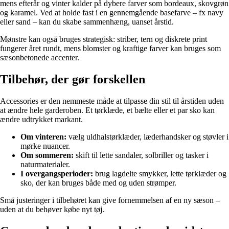
mens efterår og vinter kalder på dybere farver som bordeaux, skovgrøn
og karamel. Ved at holde fast i en gennemgående basefarve – fx navy
eller sand – kan du skabe sammenhæng, uanset årstid.
Mønstre kan også bruges strategisk: striber, tern og diskrete print
fungerer året rundt, mens blomster og kraftige farver kan bruges som
sæsonbetonede accenter.
Tilbehør, der gør forskellen
Accessories er den nemmeste måde at tilpasse din stil til årstiden uden
at ændre hele garderoben. Et tørklæde, et bælte eller et par sko kan
ændre udtrykket markant.
Om vinteren:
vælg uldhalstørklæder, læderhandsker og støvler i
mørke nuancer.
Om sommeren:
skift til lette sandaler, solbriller og tasker i
naturmaterialer.
I overgangsperioder:
brug lagdelte smykker, lette tørklæder og
sko, der kan bruges både med og uden strømper.
Små justeringer i tilbehøret kan give fornemmelsen af en ny sæson –
uden at du behøver købe nyt tøj.