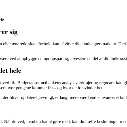
ede
er sig
ion eller ændrede skatteforhold kan påvirke dine indtægter markant. De
re ved at opbygge en nødopsparing, investere en del af din indkomst e
det hele
få overblik. Budgetapps, netbankens analyseværktøjer og regneark kan g
t ser, hvor pengene kommer fra – og hvor de forsvinder hen.
ik, der bliver opdateret jævnligt, er langt mere værd end et avanceret bud
 Når du ved, hvad du har at gøre med, kan du træffe beslutninger med ro 