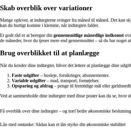
Skab overblik over variationer
Mange oplever, at indtægterne svinger fra måned til måned. Det kan sk
kan du hurtigt komme i klemme, når indtægten falder.
Et godt råd er at beregne din
gennemsnitlige månedlige indkomst
over
de måneder, hvor du tjener mere end gennemsnittet – så du har noget at t
Brug overblikket til at planlægge
Når du kender dine indtægter, bliver det lettere at planlægge dine udgift
Faste udgifter
– husleje, forsikringer, abonnementer.
Variable udgifter
– mad, transport, fornøjelser.
Opsparing og afdrag
– penge til fremtidige mål eller gældsnedb
Ved at sammenholde dine indtægter med disse poster kan du se, hvor der
Få overblik over dine indtægter – og træf bedre økonomiske beslutning
Lån med omtanke: Sådan kan et lån styrke din økonomiske stabilitet