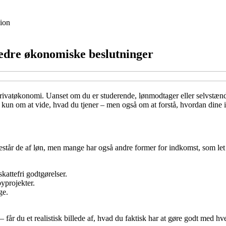
ion
bedre økonomiske beslutninger
 privatøkonomi. Uanset om du er studerende, lønmodtager eller selvstændi
e kun om at vide, hvad du tjener – men også om at forstå, hvordan dine
e består de af løn, men mange har også andre former for indkomst, som let
skattefri godtgørelser.
byprojekter.
ge.
 – får du et realistisk billede af, hvad du faktisk har at gøre godt med h