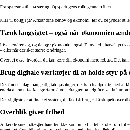
Fra sparegris til investering: Opsparingens rolle gennem livet
Klar til boligjagt? Afklar dine behov og økonomi, før du begynder at l
Tænk langsigtet – også når økonomien ændr
Livet ændrer sig, og det gør økonomien også. Et nyt job, barsel, pens
– eller når der sker større ændringer.
Overvej også, hvordan du kan gøre din økonomi mere robust. Det kan væ
Brug digitale værktøjer til at holde styr på 
Der findes i dag mange digitale løsninger, der kan hjælpe dig med at 
endda automatisk kategorisere dine indtægter og udgifter, så du hurtig
Det vigtigste er at finde et system, du faktisk bruger. Et simpelt overbl
Overblik giver frihed
At kende sine indtægter handler ikke kun om tal – det handler om frihed.
noget nyt. Overblik giver tryghed, og tryghed giver handlekraft.