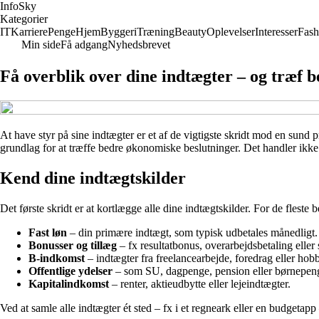
InfoSky
Kategorier
IT
Karriere
Penge
Hjem
Byggeri
Træning
Beauty
Oplevelser
Interesser
Fash
Min side
Få adgang
Nyhedsbrevet
Få overblik over dine indtægter – og træf 
At have styr på sine indtægter er et af de vigtigste skridt mod en sund
grundlag for at træffe bedre økonomiske beslutninger. Det handler ikk
Kend dine indtægtskilder
Det første skridt er at kortlægge alle dine indtægtskilder. For de flest
Fast løn
– din primære indtægt, som typisk udbetales månedligt.
Bonusser og tillæg
– fx resultatbonus, overarbejdsbetaling eller 
B-indkomst
– indtægter fra freelancearbejde, foredrag eller hob
Offentlige ydelser
– som SU, dagpenge, pension eller børnepen
Kapitalindkomst
– renter, aktieudbytte eller lejeindtægter.
Ved at samle alle indtægter ét sted – fx i et regneark eller en budgetapp