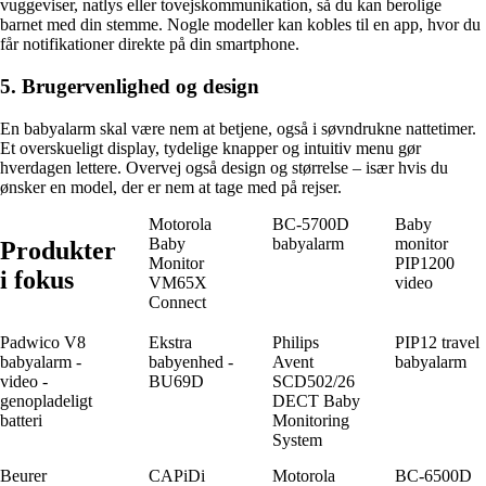
vuggeviser, natlys eller tovejskommunikation, så du kan berolige
barnet med din stemme. Nogle modeller kan kobles til en app, hvor du
får notifikationer direkte på din smartphone.
5. Brugervenlighed og design
En babyalarm skal være nem at betjene, også i søvndrukne nattetimer.
Et overskueligt display, tydelige knapper og intuitiv menu gør
hverdagen lettere. Overvej også design og størrelse – især hvis du
ønsker en model, der er nem at tage med på rejser.
Motorola
BC-5700D
Baby
Baby
babyalarm
monitor
Produkter
Monitor
PIP1200
i fokus
VM65X
video
Connect
Padwico V8
Ekstra
Philips
PIP12 travel
babyalarm -
babyenhed -
Avent
babyalarm
video -
BU69D
SCD502/26
genopladeligt
DECT Baby
batteri
Monitoring
System
Beurer
CAPiDi
Motorola
BC-6500D