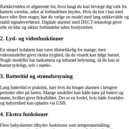
Rækkevidden er afgørende for, hvor langt du kan bevæge dig væk fra
barnets værelse, uden at forbindelsen brydes. Hvis du bor i hus med
have eller flere etager, bør du vælge en model med lang rækkevidde og
stabil signaloverførsel. Digitale alarmer med DECT-teknologi giver
ofte en klar og sikker forbindelse uden forstyrrelser.
2. Lyd- og videofunktioner
En simpel lydalarm kan være tilstrækkelig for mange, men
videomodeller giver ekstra tryghed, da du visuelt kan følge barnet.
Nogle modeller har natkamera og infrarød belysning, så du kan se
barnet tydeligt, selv i mørke.
3. Batteritid og strømforsyning
Lang batteritid er praktisk, især hvis du bruger alarmen i længere
perioder eller på farten. Mange modeller kan både køre på batteri og
strøm, hvilket giver fleksibilitet. Det er en fordel, hvis både forældre-
og babyenhed kan oplades via USB.
4. Ekstra funktioner
Flere babyalarmer tilbyder funktioner som temperaturmåling,