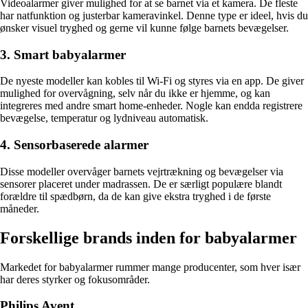
Videoalarmer giver mulighed for at se barnet via et kamera. De fleste
har natfunktion og justerbar kameravinkel. Denne type er ideel, hvis du
ønsker visuel tryghed og gerne vil kunne følge barnets bevægelser.
3. Smart babyalarmer
De nyeste modeller kan kobles til Wi-Fi og styres via en app. De giver
mulighed for overvågning, selv når du ikke er hjemme, og kan
integreres med andre smart home-enheder. Nogle kan endda registrere
bevægelse, temperatur og lydniveau automatisk.
4. Sensorbaserede alarmer
Disse modeller overvåger barnets vejrtrækning og bevægelser via
sensorer placeret under madrassen. De er særligt populære blandt
forældre til spædbørn, da de kan give ekstra tryghed i de første
måneder.
Forskellige brands inden for babyalarmer
Markedet for babyalarmer rummer mange producenter, som hver især
har deres styrker og fokusområder.
Philips Avent